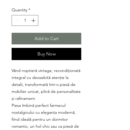
Quantity
*
Add to Cart
Buy Now
Vând noptieră vintage, recondiționată
integral cu deosebită atenție la
detalii, transformată într-o piesă de
mobilier unicat, plină de personalitate
și rafinament.
Piesa îmbină perfect farmecul
nostalgicului cu eleganța modernă,
fiind ideală pentru un dormitor
romantic, un hol chic sau ca piesă de