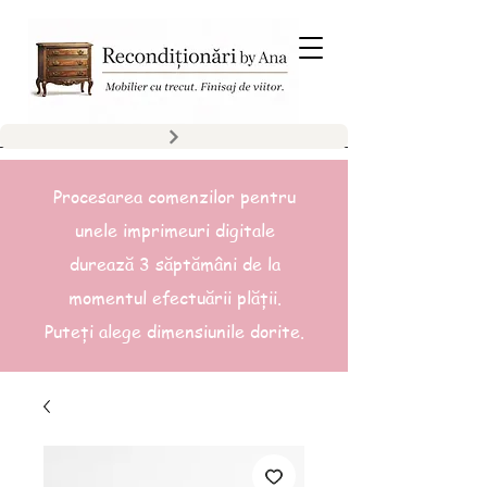
Procesarea comenzilor pentru
unele imprimeuri digitale
durează 3 săptămâni de la
momentul efectuării plății.
Puteți alege dimensiunile dorite.