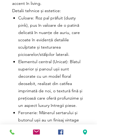
accent în living.
Detalii tehnice și estetice:
Culoare: Roz pal prăfuit (dusty
pink), pus în valoare de o patină
delicată în nuanțe de auriu, care
scoate în evidență detaliile
sculptate și texturarea
picioarelor/stâlpilor laterali.
Elementul central (Unicat): Blatul
superior și panoul ușii sunt
decorate cu un model floral
deosebit, realizat din catifea
imprimată de noi, o textură fină și
prețioasă care oferă profunzime și
un aspect luxury întregii piese.
Feronerie: Mânerul sertarului și
butonul ușii au un finisaj vintage
asortat, completând perfect stilul
clasic.