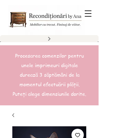
Procesarea comenzilor pentru
unele imprimeuri digitale
durează 3 săptămâni de la
momentul efectuării plății.
Puteți alege dimensiunile dorite.