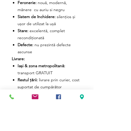
Feronerie:
nouă, modernă,
mânere cu auriu si negru
Sistem de închidere:
silențios și
ușor de utilizat la ușă
Stare:
excelentă, complet
recondiționată
Defecte:
nu prezintă defecte
ascunse
Livrare:
Iași & zona metropolitană:
transport GRATUIT
Restul țării:
livrare prin curier, cost
suportat de cumpărător
Plată:
Rezervarea se face pe baza unui
avans
Nu se expediază cu plata ramburs
Informații suplimentare:
Produs unicat. Nu există două piese