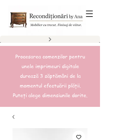
Procesarea comenzilor pentru
unele imprimeuri digitale
durează 3 săptămâni de la
momentul efectuării plății.
Puteți alege dimensiunile dorite.