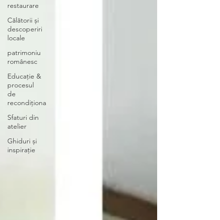
restaurare
Călătorii și
descoperiri
locale
patrimoniu
românesc
Educație &
procesul
de
recondiționa
Sfaturi din
atelier
Ghiduri și
inspirație