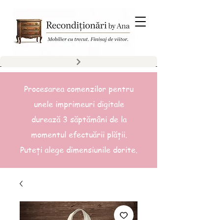
Procesarea comenzilor pentru
unele imprimeuri digitale
durează 3 săptămâni de la
momentul efectuării plății.
Puteți alege dimensiunile dorite.