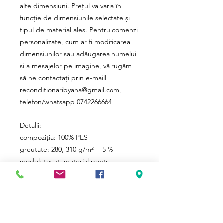
alte dimensiuni. Prețul va varia în
funcție de dimensiunile selectate și
tipul de material ales. Pentru comenzi
personalizate, cum ar fi modificarea
dimensiunilor sau adăugarea numelui
și a mesajelor pe imagine, vă rugăm
să ne contactați prin e-maill
reconditionaribyana@gmail.com,
telefon/whatsapp 0742266664
Detalii:
compoziția: 100% PES
greutate: 280, 310 g/m² ± 5 %
model: țesut, material pentru
tapițerie
utilizare: interior
Livrarea:
Fiind produse la comada procesarea