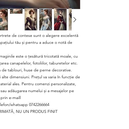
ortrete de contese sunt o alegere excelentă
pațiului tău și pentru a aduce o notă de
maginile este o țesătură tricotată moale, cu
area canapelelor, fotoliilor, taburetelor etc.
a de tablouri, huse de perne decorative.
 alte dimensiuni. Prețul va varia în funcție de
material ales. Pentru comenzi personalizate,
r sau adăugarea numelui și a mesajelor pe
prin e-maill
elefon/whatsapp 0742266664
RIMATĂ, NU UN PRODUS FINIT