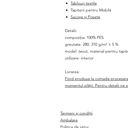
Tablouri textile
Tapiterii pentru Mobilă
Sacoșe și Posete
Detalii:
compoziția: 100% PES
greutate: 280, 310 g/m² ± 5 %
model: țesut, material pentru tapiț
utilizare: interior
Livrarea:
Fiind produse la comada procesare
momentul plății. Pentru detalii ne
Termeni și condiții
Ambalare
Politica de retur