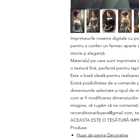
Imprimeurile noastre digitale cu p
pentru a conferi un farmec aparte s
istorie și eleganță.
Materialul pe care sunt imprimate i
o textură fină, perfectă pentru tapiț
Este o bază ideală pentru realizare
Există posibilitatea de a comanda și
dimensiunile selectate și tipul de 
cum ar fi modificarea dimensiunilo
imagine, vă rugăm să ne contactați 
reconditionaribyana@gmail.com, t
ACEASTA ESTE O ȚESĂTURĂ IMP
Produse:
Huse de perne Decorative