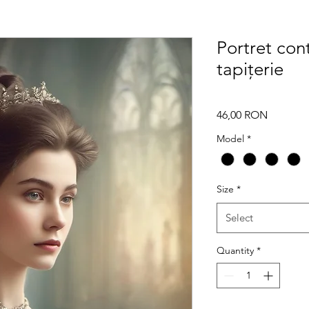
Portret cont
tapițerie
Price
46,00 RON
Model
*
Size
*
Select
Quantity
*