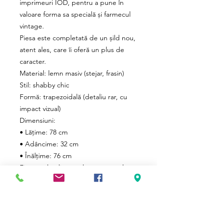
imprimeuri IOD, pentru a pune în
valoare forma sa specială și farmecul
vintage.
Piesa este completată de un șild nou,
atent ales, care îi oferă un plus de
caracter.
Material: lemn masiv (stejar, frasin)
Stil: shabby chic
Formă: trapezoidală (detaliu rar, cu
impact vizual)
Dimensiuni:
• Lățime: 78 cm
• Adâncime: 32 cm
• Înălțime: 76 cm
Fiecare detaliu este lucrat manual
Piesă unicat
Potrivită pentru hol, living, dormitor
sau colțuri speciale de accent
Preț: 1250 RON