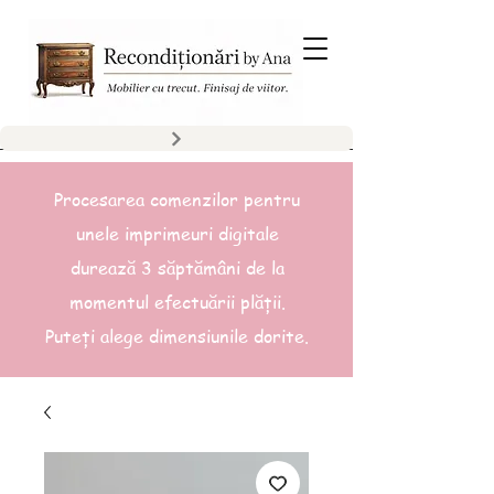
Procesarea comenzilor pentru
unele imprimeuri digitale
durează 3 săptămâni de la
momentul efectuării plății.
Puteți alege dimensiunile dorite.