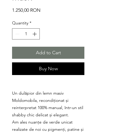
Price
1.250,00 RON
Quantity
*
Add to Cart
Buy Now
Un dulăpior din lemn masiv
Moldomobila, recondiționat și
reinterpretat 100% manual, într-un stil
shabby chic delicat și elegant.
Am ales nuanțe de verde unicat
realizate de noi cu pigmenți, patine și