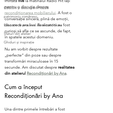
invitată 
live
 la matinalul Radio Hit Iași 
pentru o discuție despre 
Călătorii și descoperiri locale
recondiționarea mobilierului
. A fost o 
patrimoniu românesc
conversație sinceră, plină de emoții, 
deoarece era live. Realizatorii au fost 
Educație & procesul de recondiționa
curioși să afle ce se ascunde, de fapt, 
Sfaturi din atelier
în spatele acestui domeniu. 
Ghiduri și inspirație
Nu am vorbit despre rezultate 
„perfecte” din poze sau despre 
transformări miraculoase în 15 
secunde. Am discutat despre 
realitatea 
din atelierul
Recondiționări by Ana
.
Cum a început 
Recondiționări by Ana
Una dintre primele întrebări a fost 