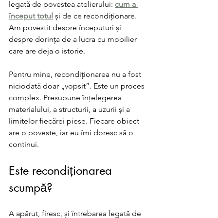
legată de povestea atelierului: 
cum a 
început totul
 și de ce recondiționare. 
Am povestit despre începuturi și 
despre dorința de a lucra cu mobilier 
care are deja o istorie. 
Pentru mine, recondiționarea nu a fost 
niciodată doar „vopsit”. Este un proces 
complex. Presupune înțelegerea 
materialului, a structurii, a uzurii și a 
limitelor fiecărei piese. Fiecare obiect 
are o poveste, iar eu îmi doresc să o 
continui.
Este recondiționarea 
scumpă?
A apărut, firesc, și întrebarea legată de 