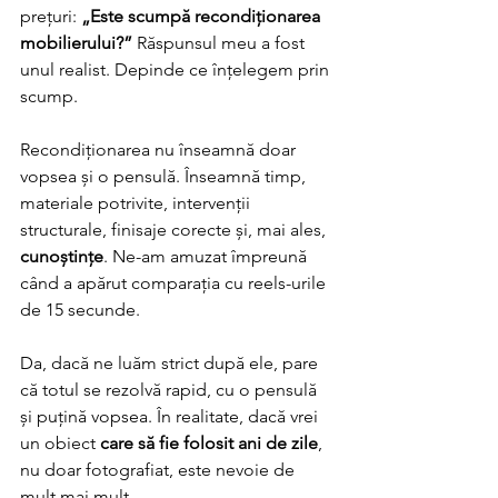
prețuri: 
„Este scumpă recondiționarea 
mobilierului?”
 Răspunsul meu a fost 
unul realist. Depinde ce înțelegem prin 
scump. 
Recondiționarea nu înseamnă doar 
vopsea și o pensulă. Înseamnă timp, 
materiale potrivite, intervenții 
structurale, finisaje corecte și, mai ales, 
cunoștințe
. Ne-am amuzat împreună 
când a apărut comparația cu reels-urile 
de 15 secunde. 
Da, dacă ne luăm strict după ele, pare 
că totul se rezolvă rapid, cu o pensulă 
și puțină vopsea. În realitate, dacă vrei 
un obiect 
care să fie folosit ani de zile
, 
nu doar fotografiat, este nevoie de 
mult mai mult.