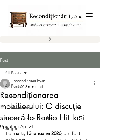
Post
All Posts
reconditionaribyan
All Posts
Jan 20
3 min read
Recondiționarea
mobila
mobilierului: O discuție
restilizare mobila
sinceră la Radio Hit Iași
transformări spectaculoase
Updated:
Apr 24
Singer
Pe 
marți, 13 ianuarie 2026
, am fost 
restaurare