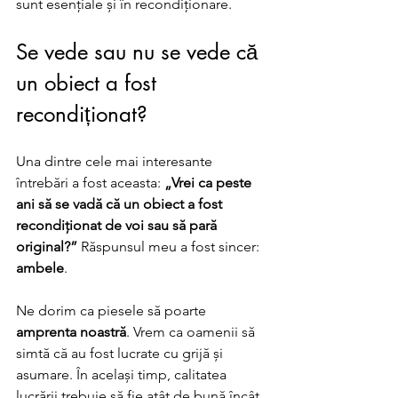
sunt esențiale și în recondiționare.
Se vede sau nu se vede că 
un obiect a fost 
recondiționat?
Una dintre cele mai interesante 
întrebări a fost aceasta: 
„Vrei ca peste 
ani să se vadă că un obiect a fost 
recondiționat de voi sau să pară 
original?”
 Răspunsul meu a fost sincer: 
ambele
. 
Ne dorim ca piesele să poarte 
amprenta noastră
. Vrem ca oamenii să 
simtă că au fost lucrate cu grijă și 
asumare. În același timp, calitatea 
lucrării trebuie să fie atât de bună încât 